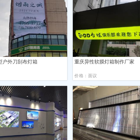
型户外刀刮布灯箱
重庆异性软膜灯箱制作厂家
议
价格：面议