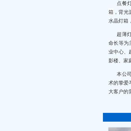
点餐
箱
，背光
水晶灯箱
超薄
命长等为
业中心、
影楼、家
本公
术的挚爱
大客户的